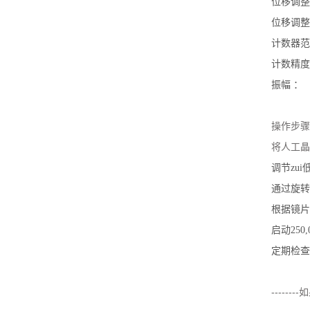
位移调整范
位移调整精
计数器范围
计数精度：
振幅 ： +
操作步骤
将人工晶
调节zui
通过旋转
根据镜片
启动250
定期检查
----