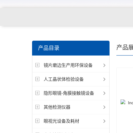
关键词搜索：
角膜接触镜老化试验箱，角膜接触镜透过
产品
产品目录
仪，角膜接触镜厚度测量仪，角膜接触镜折光仪，角膜
镜片磨边生产用环保设备
测试仪，人工晶状体疲劳试验仪等
人工晶状体检验设备
隐形眼镜-角膜接触镜设备
其他检测仪器
眼视光设备及耗材