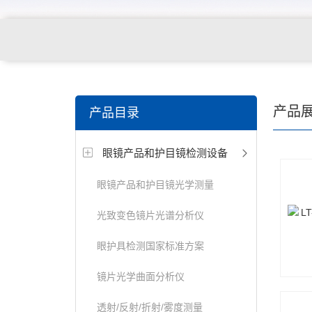
关键词搜索：
角膜接触镜老化试验箱，角膜接触镜透过
产品
产品目录
仪，角膜接触镜厚度测量仪，角膜接触镜折光仪，角膜
眼镜产品和护目镜检测设备
测试仪，人工晶状体疲劳试验仪等
眼镜产品和护目镜光学测量
光致变色镜片光谱分析仪
眼护具检测国家标准方案
镜片光学曲面分析仪
透射/反射/折射/雾度测量