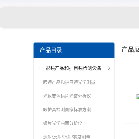
关键词搜索：
角膜接触镜老化试验箱，角膜接触镜透过
产品
产品目录
仪，角膜接触镜厚度测量仪，角膜接触镜折光仪，角膜
眼镜产品和护目镜检测设备
测试仪，人工晶状体疲劳试验仪等
眼镜产品和护目镜光学测量
光致变色镜片光谱分析仪
眼护具检测国家标准方案
镜片光学曲面分析仪
透射/反射/折射/雾度测量