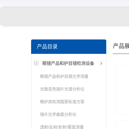
关键词搜索：
角膜接触镜老化试验箱，角膜接触镜透过
产品
产品目录
仪，角膜接触镜厚度测量仪，角膜接触镜折光仪，角膜
眼镜产品和护目镜检测设备
测试仪，人工晶状体疲劳试验仪等
眼镜产品和护目镜光学测量
光致变色镜片光谱分析仪
眼护具检测国家标准方案
镜片光学曲面分析仪
透射/反射/折射/雾度测量