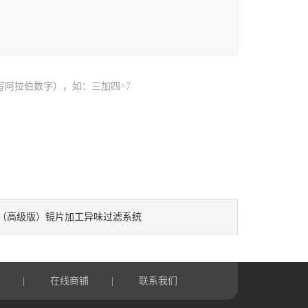
写阿拉伯数字），如：三加四=7
（高级版）镜片加工异味过滤系统
言
在线商铺
联系我们
|
|