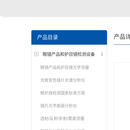
关键词搜索：
角膜接触镜老化试验箱，角膜接触镜透过
产品
产品目录
仪，角膜接触镜厚度测量仪，角膜接触镜折光仪，角膜
眼镜产品和护目镜检测设备
测试仪，人工晶状体疲劳试验仪等
眼镜产品和护目镜光学测量
光致变色镜片光谱分析仪
眼护具检测国家标准方案
镜片光学曲面分析仪
透射/反射/折射/雾度测量