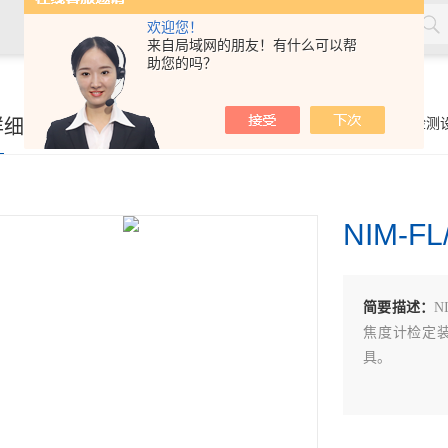
欢迎您！
来自局域网的朋友！有什么可以帮
助您的吗？
率测量仪，角膜接触镜接触角测量仪，角膜接触镜规格尺寸测量
详细页
你的位置：
首页
>
产品展示
>
眼镜产品和护目镜检测
接触镜光学分析仪等，人工晶状体压缩力测量仪，人工晶状体尺寸
NIM-
简要描述：
N
焦度计检定
具。