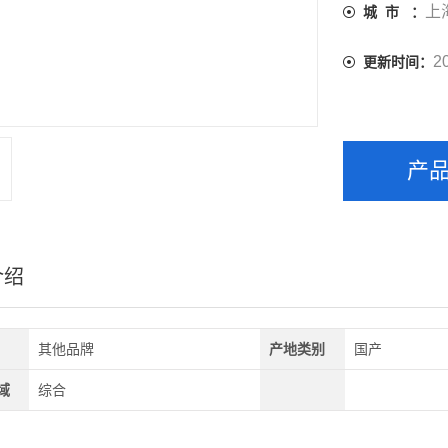
上
城 市 ：
2
更新时间：
产
介绍
其他品牌
产地类别
国产
域
综合