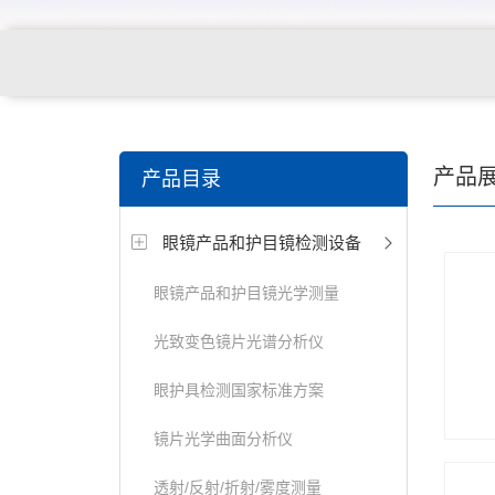
关键词搜索：
角膜接触镜老化试验箱，角膜接触镜透过
产品
产品目录
仪，角膜接触镜厚度测量仪，角膜接触镜折光仪，角膜
眼镜产品和护目镜检测设备
测试仪，人工晶状体疲劳试验仪等
眼镜产品和护目镜光学测量
光致变色镜片光谱分析仪
眼护具检测国家标准方案
镜片光学曲面分析仪
透射/反射/折射/雾度测量