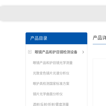
关键词搜索：
角膜接触镜老化试验箱，角膜接触镜透过
产品
产品目录
仪，角膜接触镜厚度测量仪，角膜接触镜折光仪，角膜
眼镜产品和护目镜检测设备
测试仪，人工晶状体疲劳试验仪等
眼镜产品和护目镜光学测量
光致变色镜片光谱分析仪
眼护具检测国家标准方案
镜片光学曲面分析仪
透射/反射/折射/雾度测量