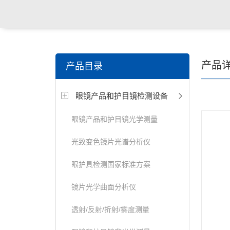
关键词搜索：
角膜接触镜老化试验箱，角膜接触镜透过
产品
产品目录
仪，角膜接触镜厚度测量仪，角膜接触镜折光仪，角膜
眼镜产品和护目镜检测设备
测试仪，人工晶状体疲劳试验仪等
眼镜产品和护目镜光学测量
光致变色镜片光谱分析仪
眼护具检测国家标准方案
镜片光学曲面分析仪
透射/反射/折射/雾度测量