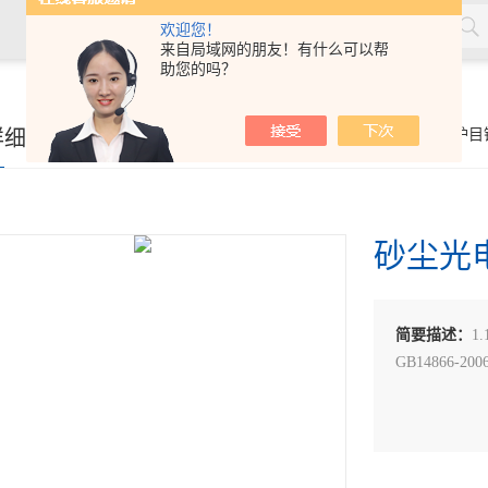
欢迎您！
来自局域网的朋友！有什么可以帮
助您的吗？
率测量仪，角膜接触镜接触角测量仪，角膜接触镜规格尺寸测量
详细页
你的位置：
首页
>
产品展示
>
眼镜产品和护目
接触镜光学分析仪等，人工晶状体压缩力测量仪，人工晶状体尺寸
砂尘光
简要描述：
1
GB14866-20