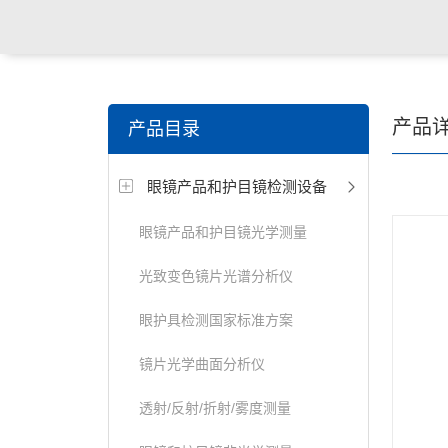
关键词搜索：
角膜接触镜老化试验箱，角膜接触镜透过
产品
产品目录
仪，角膜接触镜厚度测量仪，角膜接触镜折光仪，角膜
眼镜产品和护目镜检测设备
测试仪，人工晶状体疲劳试验仪等
眼镜产品和护目镜光学测量
光致变色镜片光谱分析仪
眼护具检测国家标准方案
镜片光学曲面分析仪
透射/反射/折射/雾度测量