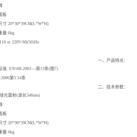
器
制面板
尺寸:20*30*39CM(L*W*H)
重量:6kg
10 or 220V/60(50)Hz
一、产品特点：
准: EN168:2001---第13条(图7)
6-2006第5.14条
二、技术参数：
:绿光雷射(波长546nm)
器
制面板
尺寸:20*30*39CM(L*W*H)
重量:6kg