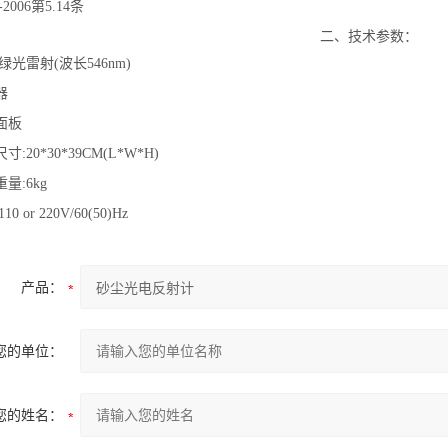
6-2006第5.14条
二、技术参数：
:绿光雷射(波长546nm)
器
制面板
尺寸:20*30*39CM(L*W*H)
重量:6kg
10 or 220V/60(50)Hz
产品：
您的单位：
您的姓名：