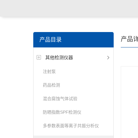
关键词搜索：
角膜接触镜老化试验箱，角膜接触镜透过
产品
产品目录
仪，角膜接触镜厚度测量仪，角膜接触镜折光仪，角膜
其他检测仪器
测试仪，人工晶状体疲劳试验仪等
注射泵
药品检测
混合腐蚀气体试验
防晒指数SPF检测仪
多参数表面等离子共振分析仪