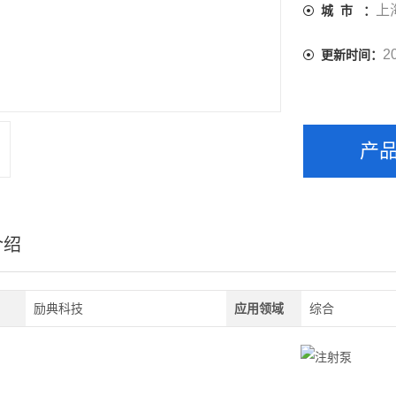
的体积精度。
上
城 市 ：
稳定：PTF
一致性强。
2
更新时间：
自动化程度
为。
产
介绍
励典科技
应用领域
综合