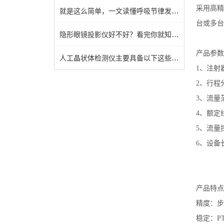
采用高精
就是这么简单，一文读懂呼吸节律发生器
台或多台
隐形眼镜投影仪好不好？看完你就知道了
产品参数
人工晶状体检测仪主要具备以下这些特点
1、注射器
2、行程分辨
3、流量范围
4、额定线
5、流量
6、设备长
产品特点
精度：步
稳定：P