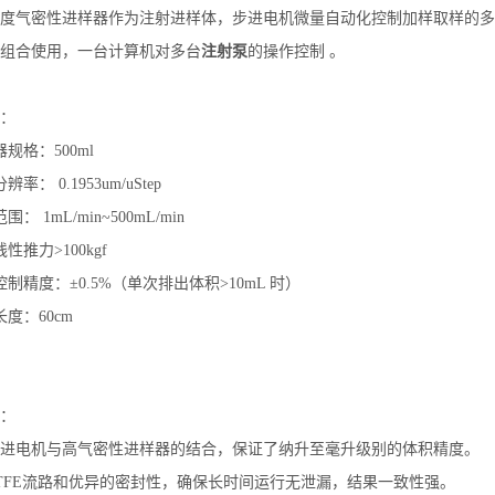
度气密性进样器作为注射进样体，步进电机微量自动化控制加样取样的多
组合使用，一台计算机对多台
注射泵
的操作控制 。
：
规格：500ml
率： 0.1953um/uStep
： 1mL/min~500mL/min
性推力>100kgf
控制精度：±0.5%（单次排出体积>10mL 时）
度：60cm
：
进电机与高气密性进样器的结合，保证了纳升至毫升级别的体积精度。
TFE流路和优异的密封性，确保长时间运行无泄漏，结果一致性强。