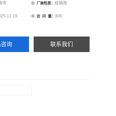
海市
经销商
厂商性质：
E流路和优异的密封性，确保长时间运行无泄漏，结果
025-11-19
806
访 问 量：
：从加样到流路切换，全程自动化，解放人力，减少人
品咨询
联系我们