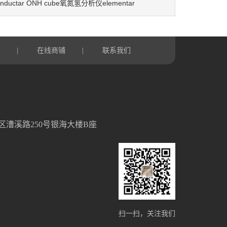
Inductar ONH cube氧氮氢分析仪elementar
言
在线商铺
联系我们
|
|
区漕溪路250号银海大楼B座
扫一扫，关注我们