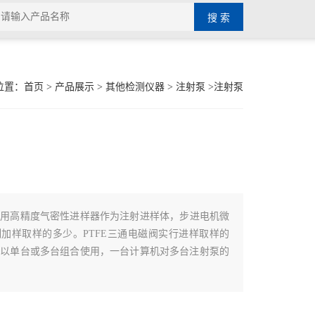
位置：
首页
>
产品展示
>
其他检测仪器
>
注射泵
>注射泵
采用高精度气密性进样器作为注射进样体，步进电机微
加样取样的多少。PTFE三通电磁阀实行进样取样的
可以单台或多台组合使用，一台计算机对多台注射泵的
电机与高气密性进样器的结合，保证了纳升至毫升级别