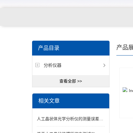
关键词搜索：
角膜接触镜老化试验箱，角膜接触镜透过
产品
产品目录
仪，角膜接触镜厚度测量仪，角膜接触镜折光仪，角膜
分析仪器
测试仪，人工晶状体疲劳试验仪等
查看全部 >>
相关文章
人工晶状体光学分析仪的测量误差来源分析