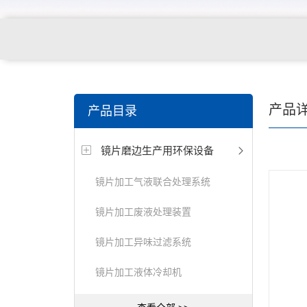
关键词搜索：
角膜接触镜老化试验箱，角膜接触镜透过
产品
产品目录
仪，角膜接触镜厚度测量仪，角膜接触镜折光仪，角膜
镜片磨边生产用环保设备
测试仪，人工晶状体疲劳试验仪等
镜片加工气液联合处理系统
镜片加工废液处理装置
镜片加工异味过滤系统
镜片加工液体冷却机