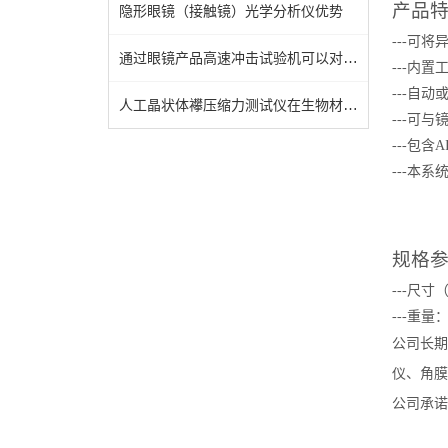
产品
隐形眼镜（接触镜）光学分析仪优势
---可
通过眼镜产品高速冲击试验机可以对生产工艺和材料进行优化
---内
---自动
人工晶状体襻压缩力测试仪在生物材料研究中的应用价值
---可
---包含
---本
规格
---尺寸（
---重量
公司长期
仪、角膜
公司承诺