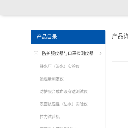
关键词搜索：
角膜接触镜老化试验箱，角膜接触镜透过
产品
产品目录
仪，角膜接触镜厚度测量仪，角膜接触镜折光仪，角膜
防护服仪器与口罩检测仪器
测试仪，人工晶状体疲劳试验仪等
静水压（渗水）实验仪
透湿量测定仪
防护服合成血液穿透测试仪
表面抗湿性（沾水）实验仪
拉力试验机