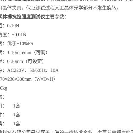
用晶体夹具，保证测试过程人工晶体光学部分不发生旋转。
状体襻抗拉强度测试仪
主要参数：
：0-10N
度：±0.01N
：优于±10%FS
：1-10mm/min（可调）
：0-30mm（可设定）
AC220V、50/60Hz、10A
0×230×330mm（W×D×H）
0kg
置：
机： 1套
件： 1套
具： 1套
典科技有限公司是坐落于上海的一家技术企业，主要从事镜片检