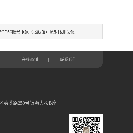
SCD50隐形眼镜（接触镜）透射比测试仪
言
在线商铺
联系我们
|
|
区漕溪路250号银海大楼B座