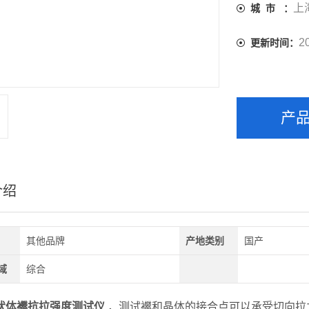
上
城 市 ：
2
更新时间：
产
介绍
其他品牌
产地类别
国产
域
综合
状体襻抗拉强度测试仪
，测试襻和晶体的接合点可以承受切向拉