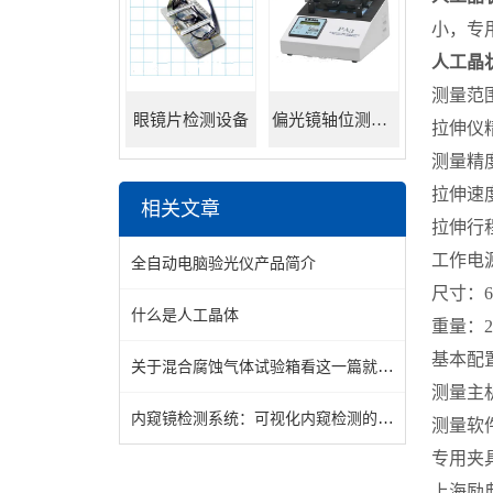
小，专
人工晶
测量范围
眼镜片检测设备
偏光镜轴位测试仪
拉伸仪精
测量精度
拉伸速度
相关文章
拉伸行程
工作电源：
全自动电脑验光仪产品简介
尺寸：67
什么是人工晶体
重量：2
基本配
关于混合腐蚀气体试验箱看这一篇就够了
测量主
内窥镜检测系统：可视化内窥检测的实用设备体系
测量软
专用夹
上海励