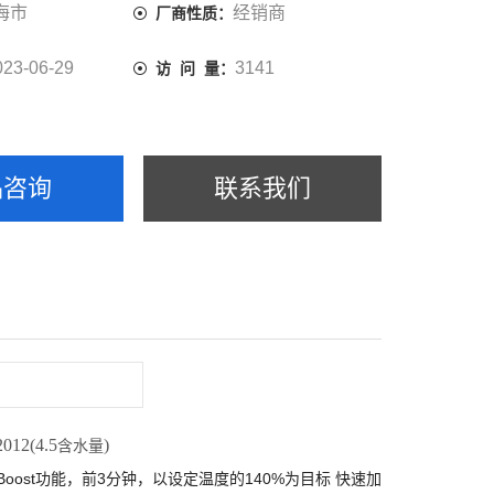
海市
经销商
厂商性质：
023-06-29
3141
访 问 量：
品咨询
联系我们
012(4.5
)
含水量
Boost
3
140%
功能，前
分钟，以设定温度的
为目标
快速加