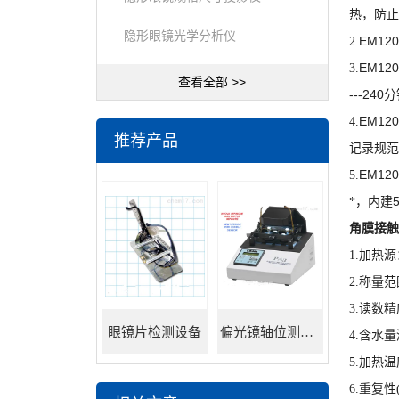
热，防止
隐形眼镜光学分析仪
EM120
2.
EM120
3.
查看全部 >>
---240
分
EM120
4.
推荐产品
记录规范
EM12
5.
*，内建
角膜接触
1.加热源
2.称量范围
3.读数精度
眼镜片检测设备
偏光镜轴位测试仪
4.含水量
5.加热温
6.重复性(