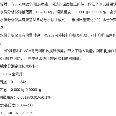
30-100
辐射，有
度的预热功能，可选的温度校正组件，保证了测试结果
0----124g
0.0001g-0.00001g
水份分析仪称量范围：
，
读数精度：
。
含
-----
[d/s]
%
水份分析仪具有智慧型自动分析停止模式
根据质量变化
水份
钟
RS232
水份分析仪具有内置时钟，
可外接打印机及电脑，可打印样品序
。
0—HR
3.4”
VGA
具有
背光图形触摸显示屏，带文字输入功能，图形化操作
50
组操作记忆，可完整列印统计数据
绘制曲线图谱。
镜水分测定仪
技术指标：
：400W卤素灯
0----124g
(g)
：
0.0001g-0.00001g
(g)
：
0.001%/0.01%/0.1%
测量精度：
度(摄氏度)
：30—230
g)
：1/0.1% 10/0.01%