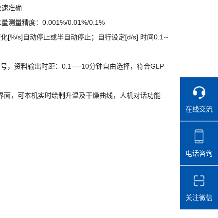
快速准确
0.001%/0.01%/0.1%
水量
测量精度：
[%/s]
[d/s]
0.1--
变化
自动停止或半自动停止；自行设定
时间
0.1----10
GLP
列号，资料输出时距：
分钟自由选择，符合
界面，可本机实时绘制升温及干燥曲线，人机对话功能
在线交流
电话咨询
关注微信