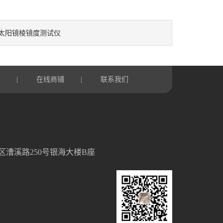
太阳镜棱镜度测试仪
言
在线商铺
联系我们
|
|
区漕溪路250号银海大楼B座