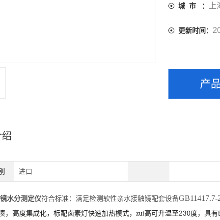
上
城 市 ：
2
更新时间：
产
介绍
别
进口
GB11417.7-2
镜水分测定仪
符合标准：
满足检测软性亲水接触镜配套设备
230
凑，高度集成化，标配卤素灯快速加热模式，zui高可升温至
度，具有