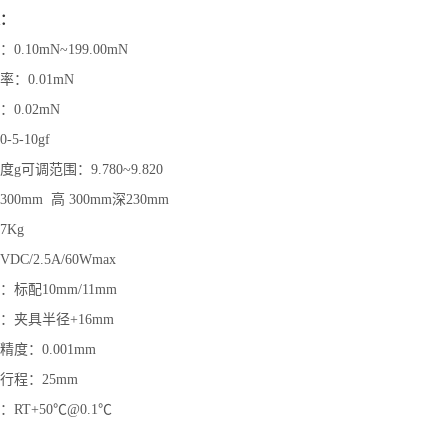
：
.10mN~199.00mN
：0.01mN
0.02mN
5-10gf
g可调范围：9.780~9.820
00mm 高 300mm深230mm
7Kg
DC/2.5A/60Wmax
标配10mm/11mm
：夹具半径+16mm
度：0.001mm
行程：25mm
RT+50℃@0.1℃