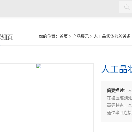
率测量仪，角膜接触镜接触角测量仪，角膜接触镜规格尺寸测量
详细页
你的位置：
首页
>
产品展示
>
人工晶状体检验设备
接触镜光学分析仪等，人工晶状体压缩力测量仪，人工晶状体尺寸
人工晶
简要描述：
人
在被压缩到
高等特点。
通过串口连接