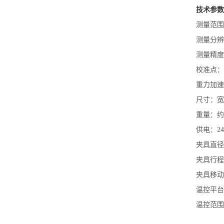
技术参数
测量范围：0
测量分辨率
测量精度：
校准点：0-
重力加速度
尺寸：宽3
重量：约
供电：24V
夹具直径：
夹具行程
夹具移动精
温控平台
温控范围：