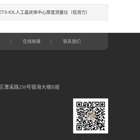
ET3-IOL人工晶状体中心厚度测量仪（低测力）
言
在线商铺
联系我们
|
|
区漕溪路250号银海大楼B座