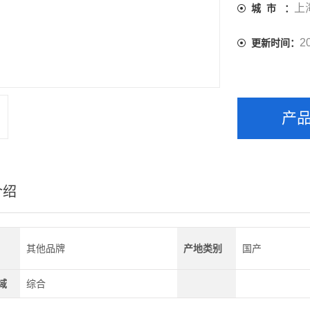
上
城 市 ：
2
更新时间：
产
介绍
其他品牌
产地类别
国产
域
综合