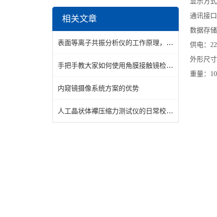
显示方式
通讯接口：
相关文章
数据存储
表面等离子共振分析仪的工作原理，让你一次性看懂
供电：22
外形尺寸：3
手把手教大家如何使用角膜接触镜检测仪器
重量：10
内窥镜摄像系统方案的优势
人工晶状体襻压缩力测试仪的日常校准与关键部件维护指南