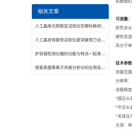
和数据的
相关文章
可测量：
人工晶体光照稳定试验仪在眼科耗材检测中的应用价值探析
软性亲水
硬性高透
人工晶状体疲劳试验仪是突破视力治疗的关键设备
高分子单
护目镜检测仪器的功能与特点一起来了解下
技术参数
探索表面等离子共振分析仪的应用及前景
测量范围：1
分辨率：0.
测量精度：
*圆压头直
*平压头直
*夹具压力
光源：单