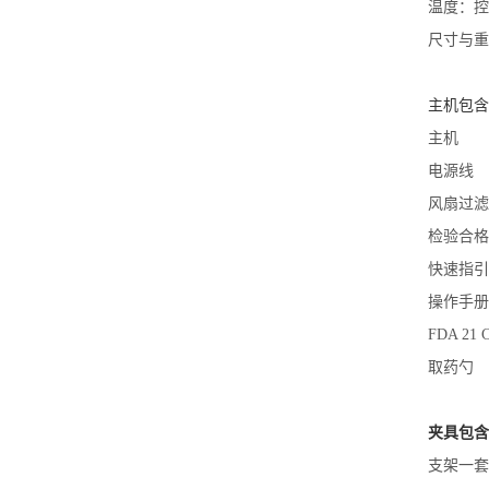
温度：控制
尺寸与重量：
主机包含
主
电
风
检
快
操
FDA 
取
夹具包含
支架一套