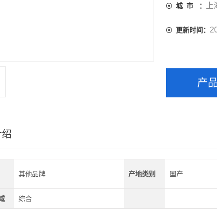
上
城 市 ：
2
更新时间：
产
介绍
其他品牌
产地类别
国产
域
综合