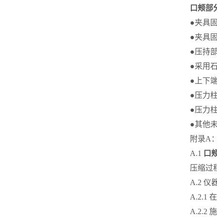
口颊部
●夹具
●夹具
●压持
●采用
●上下
●压力
●压力
●其他
附录A
A.1
口
压缩过
A.2 仪
A.2.
A.2.