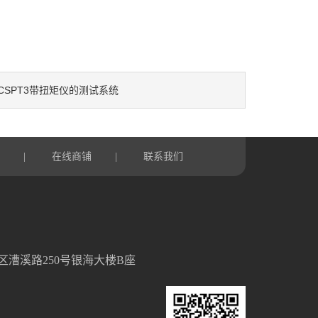
CSPT3带扭矩仪的测试系统
言
在线商铺
联系我们
|
|
区漕溪路250号银海大楼B座