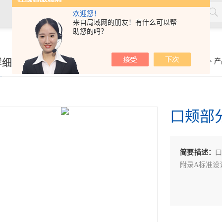
欢迎您！
来自局域网的朋友！有什么可以帮
助您的吗？
率测量仪，角膜接触镜接触角测量仪，角膜接触镜规格尺寸测量
详细页
你的位置：
首页
>
产
接触镜光学分析仪等，人工晶状体压缩力测量仪，人工晶状体尺寸
口颊部
简要描述：
口
附录A标准设