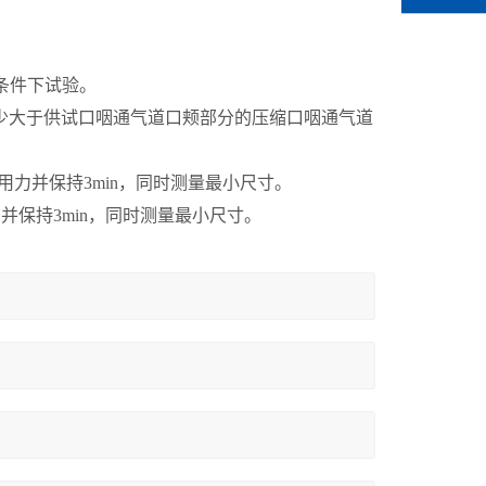
时条件下试验。
、宽度至少大于供试口咽通气道口颊部分的压缩口咽通气道
的作用力并保持3min，同时测量最小尺寸。
作用并保持3min，同时测量最小尺寸。