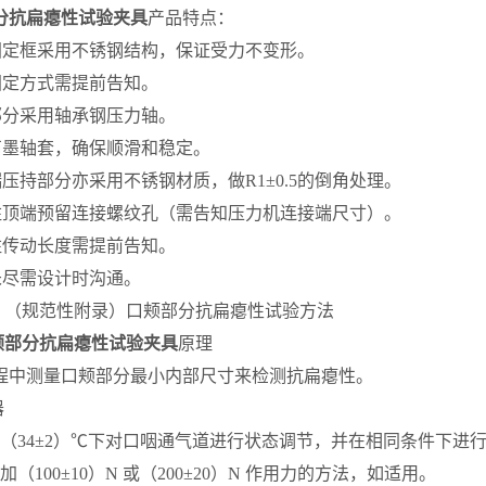
分抗扁瘪性试验夹具
产品特点：
固定框采用不锈钢结构，保证受力不变形。
固定方式需提前告知。
部分采用轴承钢压力轴。
石墨轴套，确保顺滑和稳定。
端压持部分亦采用不锈钢材质，做R1±0.5的倒角处理。
柱顶端预留连接螺纹孔（需告知压力机连接端尺寸）。
柱传动长度需提前告知。
未尽需设计时沟通。
：（规范性附录）口颊部分抗扁瘪性试验方法
颊部分抗扁瘪性试验夹具
原理
程中测量口颊部分最小内部尺寸来检测抗扁瘪性。
器
1 在（34±2）℃下对口咽通气道进行状态调节，并在相同条件下进
2 施加（100±10）N 或（200±20）N 作用力的方法，如适用。