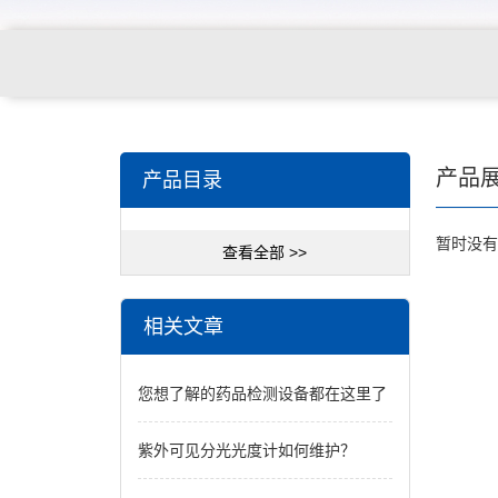
关键词搜索：
角膜接触镜老化试验箱，角膜接触镜透过
产品
产品目录
仪，角膜接触镜厚度测量仪，角膜接触镜折光仪，角膜
暂时没有
测试仪，人工晶状体疲劳试验仪等
查看全部 >>
相关文章
您想了解的药品检测设备都在这里了
紫外可见分光光度计如何维护？