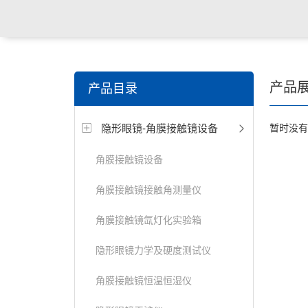
关键词搜索：
角膜接触镜老化试验箱，角膜接触镜透过
产品
产品目录
仪，角膜接触镜厚度测量仪，角膜接触镜折光仪，角膜
隐形眼镜-角膜接触镜设备
暂时没有
测试仪，人工晶状体疲劳试验仪等
角膜接触镜设备
角膜接触镜接触角测量仪
角膜接触镜氙灯化实验箱
隐形眼镜力学及硬度测试仪
角膜接触镜恒温恒湿仪