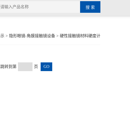
展示
>
隐形眼镜-角膜接触镜设备
>
硬性接触镜材料硬度计
页 跳转到第
页