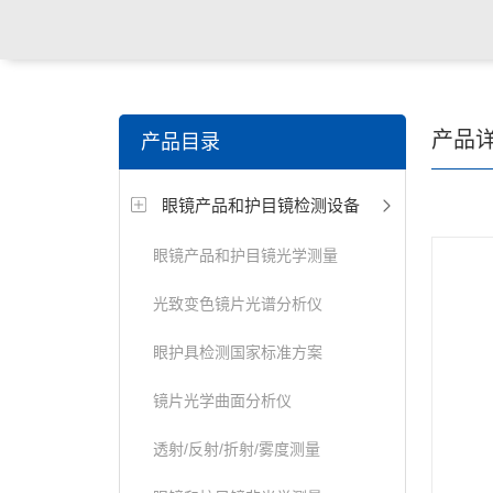
关键词搜索：
角膜接触镜老化试验箱，角膜接触镜透过
产品
产品目录
仪，角膜接触镜厚度测量仪，角膜接触镜折光仪，角膜
眼镜产品和护目镜检测设备
测试仪，人工晶状体疲劳试验仪等
眼镜产品和护目镜光学测量
光致变色镜片光谱分析仪
眼护具检测国家标准方案
镜片光学曲面分析仪
透射/反射/折射/雾度测量