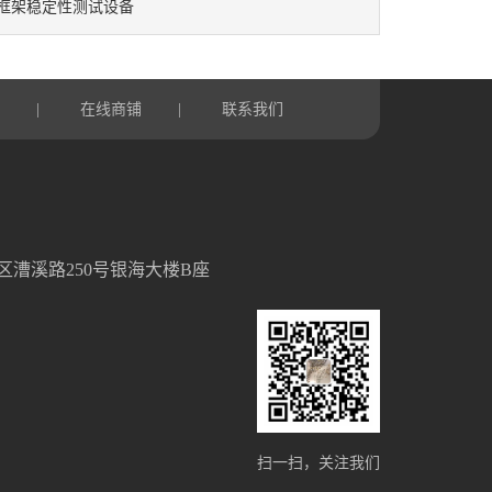
框架稳定性测试设备
言
在线商铺
联系我们
|
|
区漕溪路250号银海大楼B座
扫一扫，关注我们