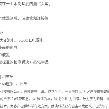
装在一个木制基底的测试头型。
气体洗涤瓶，波纹管和连接管。
:
30伏交流电，50/60Hz电源电
外面的氨气
中液氨
定标准的检测解决方案化学品
寸和重量:
0 * 60厘米 25公斤
科技有限公司，总部设在上海。成立至今，一直坚持以“为客户提供完整
的产品”为经营理念。以“诚信为本，科技立业”为口号。致力于为眼科，
技术，为客户提供科学有效方案。励典科技建有自主研发团队，由光学，