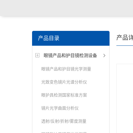
关键词搜索：
角膜接触镜老化试验箱，角膜接触镜透过
产品
产品目录
仪，角膜接触镜厚度测量仪，角膜接触镜折光仪，角膜
眼镜产品和护目镜检测设备
测试仪，人工晶状体疲劳试验仪等
眼镜产品和护目镜光学测量
光致变色镜片光谱分析仪
眼护具检测国家标准方案
镜片光学曲面分析仪
透射/反射/折射/雾度测量