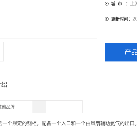
上
城 市 ：
2
更新时间：
产
介绍
其他品牌
括一个
规定的
钢柜，配备一个入口和一个由风扇辅助氨气的出口