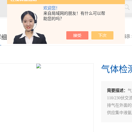
欢迎您！
来自局域网的朋友！有什么可以帮
助您的吗？
率测量仪，角膜接触镜接触角测量仪，角膜接触镜规格尺寸测量
详细页
你的位置：
首页
>
产品展示
接触镜光学分析仪等，人工晶状体压缩力测量仪，人工晶状体尺寸
气体检
简要描述：
气
110/230伏交
排气在外面的
供应集中液氨
供应制定标准