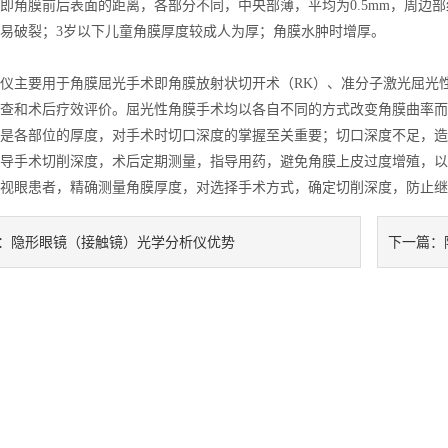
即角膜前后表面的距离，各部分不同，中央部薄，平均为0.5mm，周边
易破裂；3岁以下儿童角膜厚度较成人为厚；角膜水肿时增厚。
仪主要用于角膜屈光手术即角膜放射状切开术（RK）、准分子激光屈光性角膜切
查和术后疗效评价。屈光性角膜手术均以各自不同的方式改变角膜曲率而
是各部位的厚度，对手术时切口深度的掌握至关重要；切口深度不足，造
导手术切削深度，术后定期测量，指导用药，避免角膜上皮过度增殖，以致
视眼患者，精确测量角膜厚度，对选择手术方式，确定切削深度，防止继
隐形眼镜（接触镜）光学分析仪优势
：
下一篇：