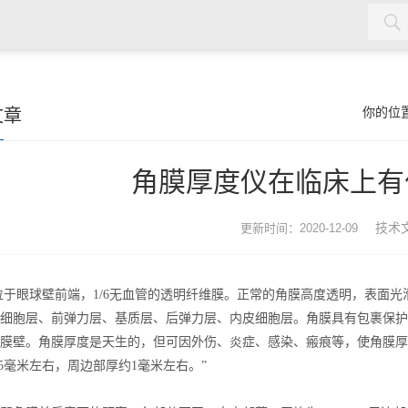
率测量仪，角膜接触镜接触角测量仪，角膜接触镜规格尺寸测量
文章
你的位
接触镜光学分析仪等，人工晶状体压缩力测量仪，人工晶状体尺寸
角膜厚度仪在临床上有
技术
更新时间：2020-12-09
于眼球壁前端，1/6无血管的透明纤维膜。正常的角膜高度透明，表面
细胞层、前弹力层、基质层、后弹力层、内皮细胞层。角膜具有包裹保护
膜壁。角膜厚度是天生的，但可因外伤、炎症、感染、瘢痕等，使角膜厚
.5毫米左右，周边部厚约1毫米左右。”