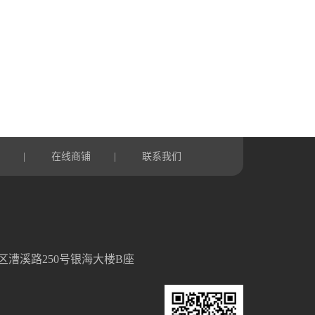
言
在线商铺
联系我们
|
|
区漕溪路250号银海大楼B座