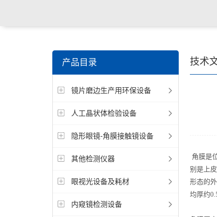
关键词搜索：
角膜接触镜老化试验箱，角膜接触镜透过
技术
产品目录
仪，角膜接触镜厚度测量仪，角膜接触镜折光仪，角膜
镜片磨边生产用环保设备
测试仪，人工晶状体疲劳试验仪等
人工晶状体检验设备
隐形眼镜-角膜接触镜设备
角膜是位
其他检测仪器
别是上皮
眼视光设备及耗材
形态的外
均厚约0
内窥镜检测设备