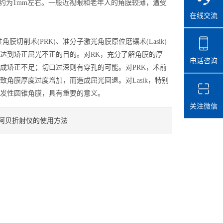
部约为1mm左右。一般近视眼和老年人的角膜较薄，遭受
在线交流
削术(PRK)、准分子激光角膜原位磨镶术(Lasik)
达到矫正屈光不正的目的。对RK，充分了解角膜的厚
电话咨询
成矫正不足；切口过深则有穿孔的可能。对PRK，术前
角膜厚度过度增加，而造成屈光回退。对Lasik，特别
发性圆锥角膜，具有重要的意义。
关注微信
阿贝折射仪的使用方法