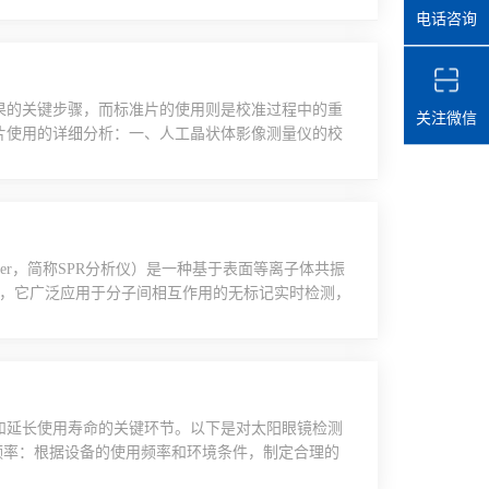
电话咨询
感，倾斜易导致光学定位偏差）。检查光学部件（如
，需用专用镜头纸或无尘布轻擦，严禁用酒精、水等
果的关键步骤，而标准片的使用则是校准过程中的重
关注微信
片使用的详细分析：一、人工晶状体影像测量仪的校
寸精度、图像清晰度”三大核心指标展开，具体步骤
无强光直射的环境，避免气流扰动（可关闭通风设
像稳定性。2.设备状态确认：开机预...
eAnalyzer，简称SPR分析仪）是一种基于表面等离子体共振
技术的物理仪器，它广泛应用于分子间相互作用的无标记实时检测，
。一、表面等离子共振技术原理SPR现象发生在金
，会引发金属中自由电子的集体振荡，即表面等离子
和延长使用寿命的关键环节。以下是对太阳眼镜检测
频率：根据设备的使用频率和环境条件，制定合理的
使用设备前进行必要的预校准。2.校准标准：确保