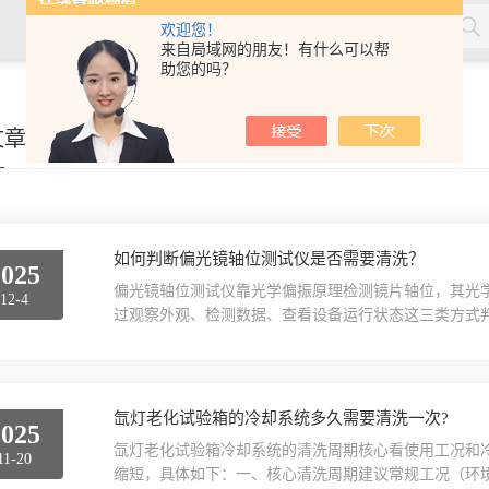
欢迎您！
来自局域网的朋友！有什么可以帮
助您的吗？
率测量仪，角膜接触镜接触角测量仪，角膜接触镜规格尺寸测量
文章
接触镜光学分析仪等，人工晶状体压缩力测量仪，人工晶状体尺寸
如何判断偏光镜轴位测试仪是否需要清洗？
2025
偏光镜轴位测试仪靠光学偏振原理检测镜片轴位，其光
12-4
过观察外观、检测数据、查看设备运行状态这三类方式
渍这类测试仪的光学部件是判断是否清洗的关键观察点
纹、镜片残留的擦拭纸屑或油污，会导致镜片放置时无
镜片、检测镜头等核心光学部件，透过观察窗若能看到
尘颗粒，这...
氙灯老化试验箱的冷却系统多久需要清洗一次?
2025
氙灯老化试验箱冷却系统的清洗周期核心看使用工况和冷
11-20
缩短，具体如下：一、核心清洗周期建议常规工况（环境清