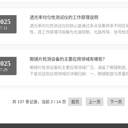
校准所使用的标准镜片或校准装置具有可追溯性，并符
设备，校准规范应明确球镜度、柱镜度和棱镜度的测量重
备：...
透光率均匀性测试仪的工作原理说明
2025
透光率均匀性测试仪的核心是通过多点采集样本不同区
7-31
性，其工作原理可拆解为光源控制、光路传导、信号检
提供稳定可控的入射光测试仪的光源系统需满足光谱稳
因光源波动影响测量精度。常用光源包括白光LED、氙
定波长（如可见光550nm、紫外365nm）的单色光
镜...
眼镜片检测设备的主要应用领域有哪些？
2025
眼镜片检测设备的主要应用领域广泛，涵盖了眼镜制造
7-29
下是对这些应用领域的详细归纳：一、眼镜制造与质量控
类检测设备如耐磨测试仪、透过率测量仪等被广泛应用
合既定的质量标准和规范，从而保障产品的市场竞争力。
备对其进行全面的成品检测。这包括镜片的耐磨性、透
到理想...
共 137 条记录，当前 2 / 14 页
首页
上一页
下一页