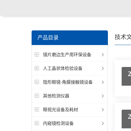
关键词搜索：
角膜接触镜老化试验箱，角膜接触镜透过
技术
产品目录
仪，角膜接触镜厚度测量仪，角膜接触镜折光仪，角膜
镜片磨边生产用环保设备
测试仪，人工晶状体疲劳试验仪等
人工晶状体检验设备
隐形眼镜-角膜接触镜设备
其他检测仪器
眼视光设备及耗材
内窥镜检测设备