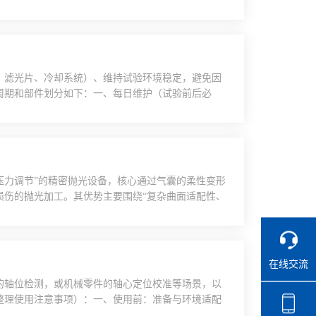
较硬/含杂质）：每1-2个月清洗一次。冷却方式差
清洁一次，散热通道每3个月深度清洗。水冷系统（靠循
热器每6个月清洗。二、判断是...
、滤光片、冷却系统）、维持试验环境稳定，避免因
周期和部件划分如下：一、每日维护（试验前后必
，门封条是否完好（门封条老化会导致温度/湿度泄
时更换。查看控制面板指示灯、显示屏是否正常，有
排查故障再启动设备。样品舱清洁试验结束后，清空
压力调节”的精密抛光设备，核心通过气囊的柔性变形
损伤的抛光加工。其优势主要围绕“复杂曲面适配性、
尤其在精密制造领域（如光学元件、模具、航空航天零
抛光机）具有不可替代性，具体优势分析如下：一、
统刚性抛光设备（如固定砂轮、刚性磨头）仅能适...
在线交流
的轴位检测，或机械零件的轴心定位校准等场景，以
整理使用注意事项）：一、使用前：准备与环境适配
破损（避免短路或漏电风险）；检查设备机身是否平