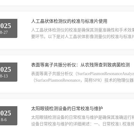
稳放置，调节支撑脚使台面水平（轴位测量对水平度敏
镜头、载物台、定位标尺）是否清洁：若有灰尘、指纹
液体直接擦...
人工晶状体检测仪的校准与标准片使用
2025
人工晶状体检测仪的校准是确保其测量准确性和手术效
8-27
要环节。以下是对人工晶状体影像测量仪的校准与标准
准人工晶状体影像测量仪的校准主要围绕“光学系统、尺
如下：1.环境控制：将仪器置于恒温（20℃±2℃）、
备）。防止温度变化导致光学部件热胀冷缩，或气流影响图
表面等离子共振分析仪：从农残筛查到致病菌检测
2025
表面等离子共振分析仪（SurfacePlasmonResonanc
8-13
（SurfacePlasmonResonance，简称SPR）
特别是在农残筛查和致病菌检测方面展现出了巨大的潜力
属薄膜界面，当入射光以特定角度照射到金属薄膜上时
体振荡。当入射光的频率与表面等离子体的...
太阳眼镜检测设备的日常校准与维护
2025
太阳眼镜检测设备的日常校准与维护是确保其准确运行
8-6
设备日常校准与维护的详细阐述：一、日常校准1.校准
校准周期。通常建议至少每年进行一次全面校准，或者在