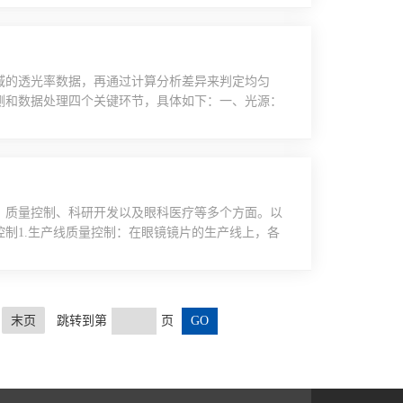
合相关国家或国际标准。对于镜架光学参数测量仪等
复性、示值误差等关键指标。3.校准步骤：清洁设
域的透光率数据，再通过计算分析差异来判定均匀
测和数据处理四个关键环节，具体如下：一、光源：
定、强度恒定的要求，以确保入射光参数一致，避免
灯或卤钨灯，部分高端仪器会配备单色仪，可输出特
，适应不同材料（如玻璃、薄膜）的测试需求。光源经透
、质量控制、科研开发以及眼科医疗等多个方面。以
制1.生产线质量控制：在眼镜镜片的生产线上，各
于质量控制环节。这些设备能够确保生产出的镜片符
2.成品检测：在镜片生产完成后，需要通过检测设
过率、光学参数等多个方面，以确保每一片镜片都达
末页
跳转到第
页