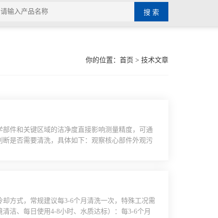
你的位置：
首页
> 技术文章
学部件和关键区域的洁净度直接影响测量精度，可通
判断是否需要清洗，具体如下：观察核心部件外观污
。一方面看载物台，若放置镜片的平台上有灰尘、指
法贴合平台，间接影响光轴对齐；另一方面查看偏振
镜片表面有雾状污渍、划痕旁附着杂质，或明显的灰
却方式，常规建议每3-6个月清洗一次，特殊工况需
洁、每日使用4-8小时、水质达标）：每3-6个月