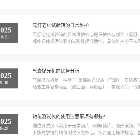
清洗一次。恶劣工况（环境多尘、每日使用超8小时、水质
异：风冷系统（靠风扇+滤网散热）：滤网每1-2个月
环水散热）：水路管道+水箱每3个月清洗，冷却塔/外置换
氙灯老化试验箱的日常维护
2025
氙灯老化试验箱的日常维护核心是保护核心部件（氙灯
10-21
部件损耗或污染影响试验数据准确性，具体维护内容按
做）外观与状态检查检查设备外壳、观察窗是否有破损
漏，影响试验条件），若发现门封条变形或开裂，需及
无报错代码（如氙灯故障、温度超标），若有报错需先
样品舱内的样...
气囊抛光机的优势分析
2025
气囊抛光机是一种基于“柔性抛光介质（气囊）+自适应
9-30
贴合工件复杂表面（如曲面、异形面），实现均匀、低
抛光精度与质量、加工效率与灵活性”三大维度展开，
件）中，相比传统刚性抛光设备（如砂轮抛光机、布轮
核心优势1：复杂曲面适配性，解决“异形件抛光难题”传
轴位测试仪的使用注意事项有哪些?
2025
轴位测试仪（常用于光学镜片（如眼镜片、隐形眼镜）
8-29
下按光学镜片轴位测试仪为核心，结合通用操作规范，
设备状态检查开机前确认电源连接稳定，插头、线缆无