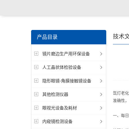
关键词搜索：
角膜接触镜老化试验箱，角膜接触镜透过
技术
产品目录
仪，角膜接触镜厚度测量仪，角膜接触镜折光仪，角膜
镜片磨边生产用环保设备
测试仪，人工晶状体疲劳试验仪等
人工晶状体检验设备
隐形眼镜-角膜接触镜设备
氙灯老化
其他检测仪器
准确性，
眼视光设备及耗材
一、每日
内窥镜检测设备