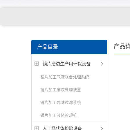
关键词搜索：
角膜接触镜老化试验箱，角膜接触镜透过
产品
产品目录
仪，角膜接触镜厚度测量仪，角膜接触镜折光仪，角膜
镜片磨边生产用环保设备
测试仪，人工晶状体疲劳试验仪等
镜片加工气液联合处理系统
镜片加工废液处理装置
镜片加工异味过滤系统
镜片加工液体冷却机
人工晶状体检验设备