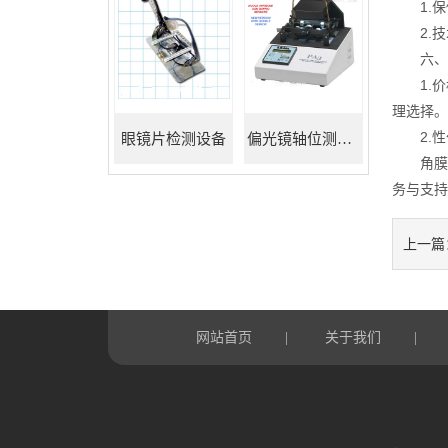
1.保
2.技
六、价
1.价
理选择。
2.性
眼镜片检测设备
偏光镜轴位测试仪
角膜接
务与支持
上一篇
网站首页
关于我们
|
|