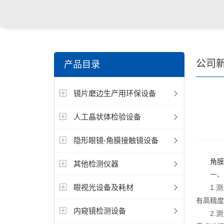
关键词搜索：
角膜接触镜老化试验箱，角膜接触镜透过
公司
产品目录
仪，角膜接触镜厚度测量仪，角膜接触镜折光仪，角膜
镜片磨边生产用环保设备
测试仪，人工晶状体疲劳试验仪等
人工晶状体检验设备
隐形眼镜-角膜接触镜设备
角膜
其他检测仪器
一、测
眼视光设备及耗材
1.测
有高精度
内窥镜检测设备
2.测